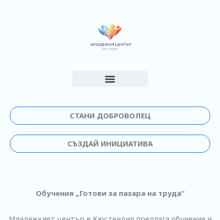
Skip
to
content
СТАНИ ДОБРОВОЛЕЦ
СЪЗДАЙ ИНИЦИАТИВА
Обучения „Готови за пазара на труда“
Младежкият център в Кюстендил предлага обучения и